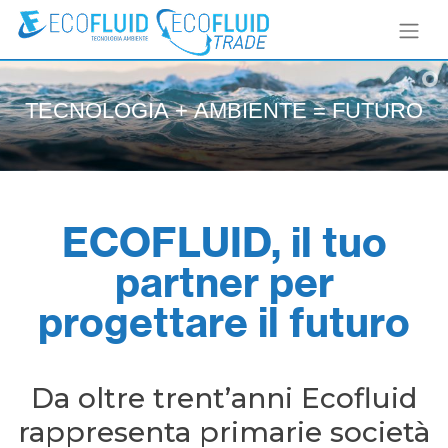
T
E
C
N
O
L
O
G
I
A
+
A
M
B
I
E
N
T
E
=
F
U
T
U
R
O
ECOFLUID, il tuo
partner per
progettare il futuro
Da oltre trent’anni Ecofluid
rappresenta primarie società