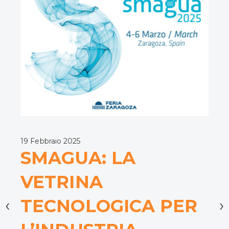
30 
E
r
i
L
i
Eco
per
19 Febbraio 2025
è
fin
SMAGUA: LA
olt
ale
VETRINA
mig
e
acq
TECNOLOGICA PER
‹
›
bre
e
ras