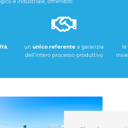
ico e industriale, offrendoti
ità
,
un
unico referente
a garanzia
le
dell’intero processo produttivo
insi