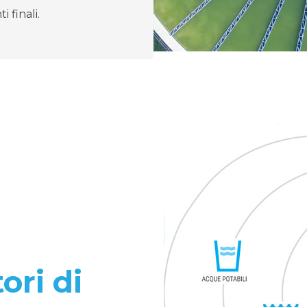
i finali.
tori di