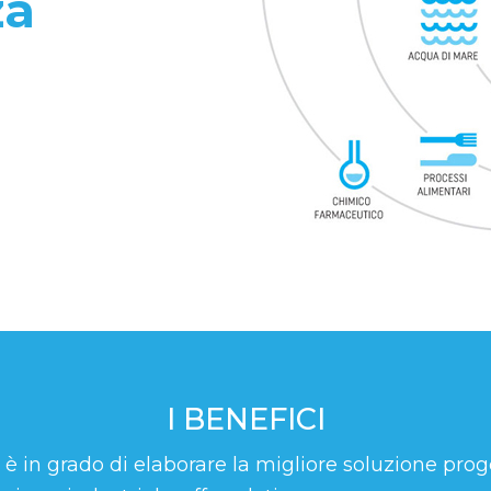
za
I BENEFICI
id è in grado di elaborare la migliore soluzione pro