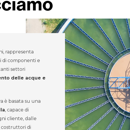
cciamo
nni, rappresenta
ci di componenti e
anti settori
ento delle acque e
va è basata su una
lla
, capace di
ni cliente, dalle
 costruttori di